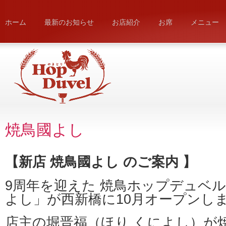
ホーム
最新のお知らせ
お店紹介
お席
メニュー
焼鳥國よし
【新店 焼鳥國よし のご案内 】
9周年を迎えた 焼鳥ホップデュベ
よし」が西新橋に10月オープンし
店主の堀晋福（ほり くによし）が