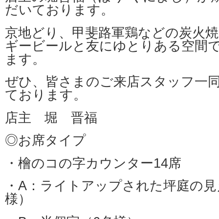
だいております。
京地どり、甲斐路軍鶏などの炭火
ギービールと友にゆとりある空間
ます。
ぜひ、皆さまのご来店スタッフ一
ております。
店主 堀 晋福
◎お席タイプ
・檜のコの字カウンター14席
・A：ライトアップされた坪庭の見
様）