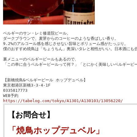
ベルギーのサン・レミ修道院ビール。

ダークブラウンで、麦芽からのコーヒーのような香ばしい香り。

9.2%のアルコール感を感じさせない旨味とボリューム感がたっぷり。

僕のおすすめ焼鳥は「ちょうちん」奥深いタレと相性がいい。日本酒にも合
裏メニューのベルギービールもあるので、

「この串に合うベルギービールって何？」「とにかく美味しいベルギービー
【新橋焼鳥&ベルギービール ホップデュベル】

0335817773
https://tabelog.com/tokyo/A1301/A130103/13056220/
【お問合せ】
「焼鳥ホップデュベル」