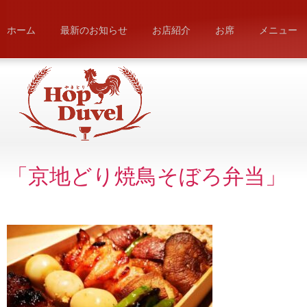
ホーム
最新のお知らせ
お店紹介
お席
メニュー
「京地どり焼鳥そぼろ弁当」