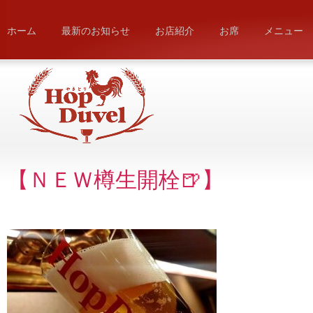
ホーム
最新のお知らせ
お店紹介
お席
メニュー
【ＮＥＷ樽生開栓🍺】