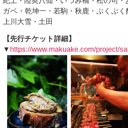
紀土・陸奥八仙・いづみ橋・松の司・
ガベ・乾坤一・若駒・秋鹿・ぷくぷく
上川大雪・土田
【先行チケット詳細】
▼
https://www.makuake.com/project/sa