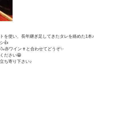
トを使い、長年継ぎ足してきたタレを絡めた1本♪
シ👍
酒
🍶
赤ワイン
🍷
と合わせてどうぞ
✨
ください😁
立ち寄り下さい♪