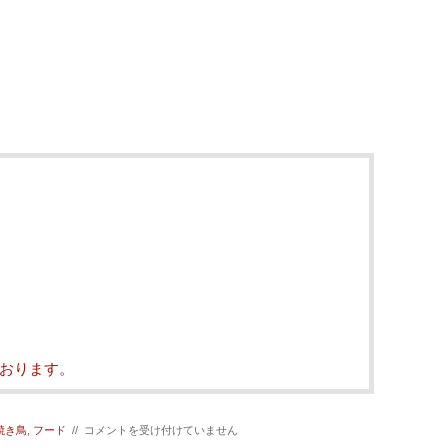
おります。
【魅
焼き鳥
,
フード
//
コメントを受け付けていません
惑