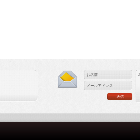
の
1
本
☀】
は