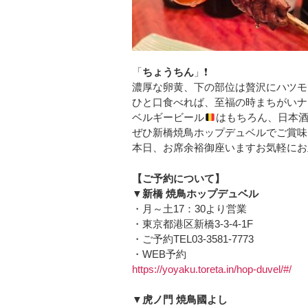
「
ちょうちん
」❗️
濃厚な卵黄、下の部位は贅沢にハツモ
ひと口食べれば、至福の時まちがいナ
ベルギービール
はもちろん、日本
ぜひ新橋焼鳥ホップデュベルでご賞味
本日、お席余裕御座いますお気軽にお
【ご予約について】
▼新橋 焼鳥ホップデュベル
・月～土17：30より営業
・東京都港区新橋3-3-4-1F
・ご予約TEL03-3581-7773
・WEB予約
https://yoyaku.toreta.in/hop-duvel/#/
▼虎ノ門 焼鳥國よし