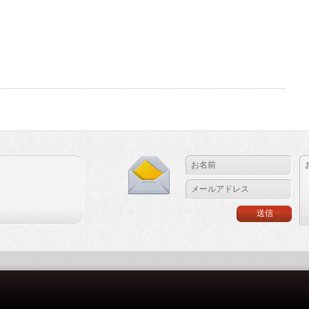
た
せ
し
ま
し
た
ベ
ル
ジ
ャ
ン
ホ
ワ
イ
ト】
は