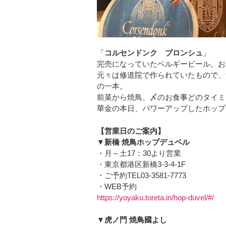
「
コルセンドンク ブロンシュ
」
完売になっていたベルギービール。お
元々は修道院で作られていたもので、
の一本。
前菜から焼鳥、〆のお食事どのタイミ
華金の本日、パワーアップしたホップ
【営業日のご案内】
▼新橋 焼鳥ホップデュベル
・月～土17：30より営業
・東京都港区新橋3-3-4-1F
・ご予約TEL03-3581-7773
・WEB予約
https://yoyaku.toreta.in/hop-duvel/#/
▼虎ノ門 焼鳥國よし