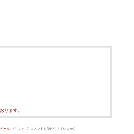
おります。
【お
ビール
,
ドリンク
//
コメントを受け付けていません
待