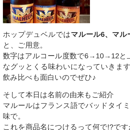
ホップデュベルでは
マルール6、マルー
と、ご用意。
数字はアルコール度数で6→10→12
なグッとくる味わいになっていきま
飲み比べも面白いのでぜひ♪
そして本日は名前の由来もご紹介
マルールはフランス語でバッドタイ
味で。
これを商品名につけるって何で!?です