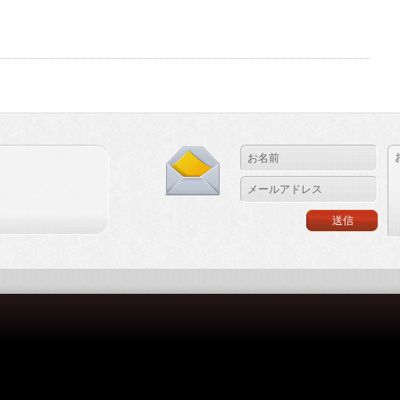
寺
と
う
が
ら
し
炭
火
焼
き】
は