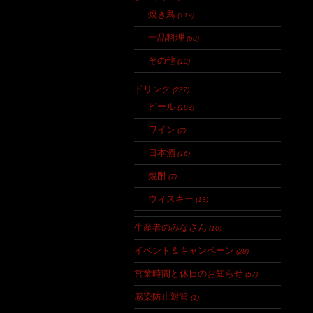
焼き鳥
(119)
一品料理
(60)
その他
(13)
ドリンク
(237)
ビール
(193)
ワイン
(7)
日本酒
(16)
焼酎
(7)
ウィスキー
(13)
生産者のみなさん
(10)
イベント＆キャンペーン
(28)
営業時間と休日のお知らせ
(57)
感染防止対策
(1)