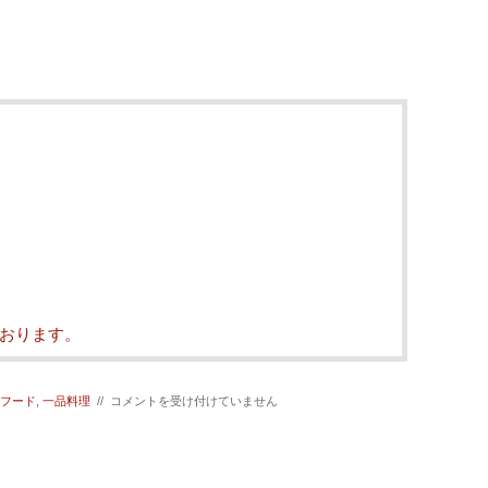
おります。
【京
フード
,
一品料理
//
コメントを受け付けていません
野
菜！
万
願