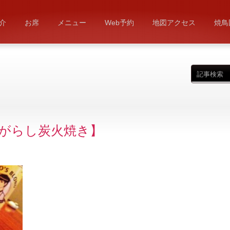
介
お席
メニュー
Web予約
地図アクセス
焼鳥
がらし炭火焼き】