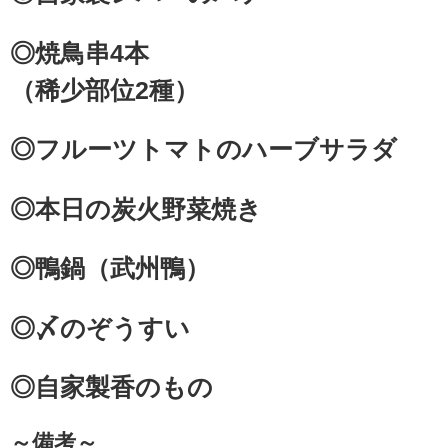
◎焼鳥串4本
（稀少部位2種）
◎フルーツトマトのハーブサラダ
◎本日の炭火野菜焼き
◎鴨鍋（武州鴨）
◎〆のぞうすい
◎自家製香のもの
～備考～