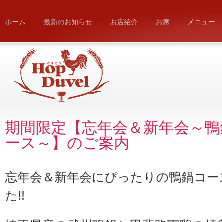
ホーム
最新のお知らせ
お店紹介
お席
メニュー
期間限定【忘年会＆新年会～鴨
ース～】のご案内
忘年会＆新年会にぴったりの鴨鍋コー
た!!